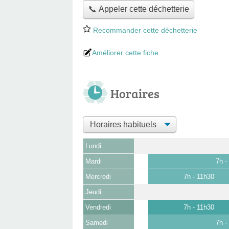
📞 Appeler cette déchetterie
Recommander cette déchetterie
Améliorer cette fiche
Horaires
Lundi
Mardi
7h -
Mercredi
7h - 11h30
Jeudi
Vendredi
7h - 11h30
Samedi
7h -