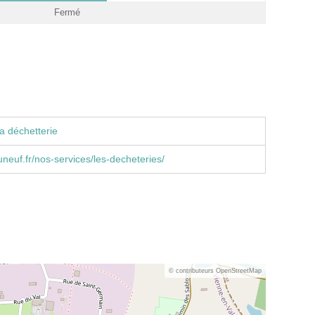
Fermé
a déchetterie
neuf.fr/nos-services/les-decheteries/
© contributeurs OpenStreetMap