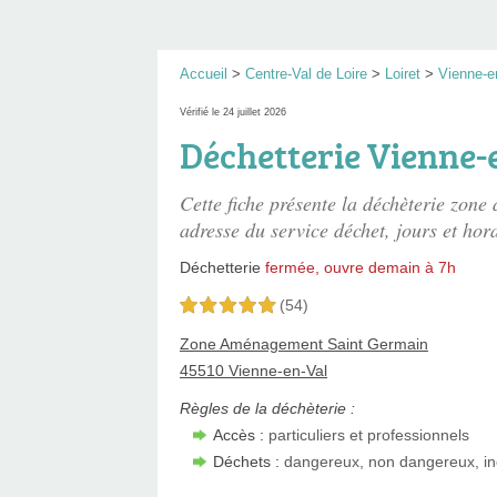
Accueil
>
Centre-Val de Loire
>
Loiret
>
Vienne-e
Vérifié le 24 juillet 2026
Déchetterie Vienne-
Cette fiche présente
la déchèterie zone
adresse du service déchet, jours et hora
Déchetterie
fermée, ouvre demain à 7h
(54)
5,0 étoiles sur 5
Zone Aménagement Saint Germain
45510 Vienne-en-Val
Règles de la déchèterie :
Accès :
particuliers et professionnels
Déchets :
dangereux, non dangereux, in