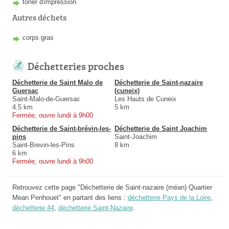
toner d'impression
Autres déchets
corps gras
Déchetteries proches
Déchetterie de Saint Malo de
Déchetterie de Saint-nazaire
Guersac
(cuneix)
Saint-Malo-de-Guersac
Les Hauts de Cuneix
4.5 km
5 km
Fermée, ouvre lundi à 9h00
Déchetterie de Saint-brévin-les-
Déchetterie de Saint Joachim
pins
Saint-Joachim
Saint-Brevin-les-Pins
8 km
6 km
Fermée, ouvre lundi à 9h00
Retrouvez cette page "Déchetterie de Saint-nazaire (méan) Quartier
Mean Penhouet" en partant des liens :
déchetterie Pays de la Loire
,
déchetterie 44
,
déchetterie Saint-Nazaire
.