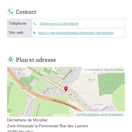
Contact
Téléphone
Téléphoner à la déchetterie
Site web
www.cc-paysdepontchateau.fr/listes/les-decheteries/
Plan et adresse
© contributeurs OpenStreetMap
Corriger l’adresse ou la localisation
Déchetterie de Missillac
Zone Artisanale la Pommeraie Rue des Lauriers
44780 Missillac