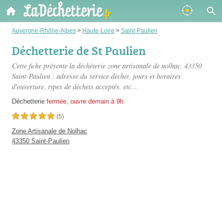
Auvergne-Rhône-Alpes
>
Haute-Loire
>
Saint-Paulien
Déchetterie de St Paulien
Cette fiche présente
la déchèterie zone artisanale de nolhac
, 43350
Saint-Paulien : adresse du service déchet, jours et horaires
d'ouverture, types de déchets acceptés, etc...
Déchetterie
fermée, ouvre demain à 9h
5,0 étoiles sur 5
(5)
Zone Artisanale de Nolhac
43350 Saint-Paulien