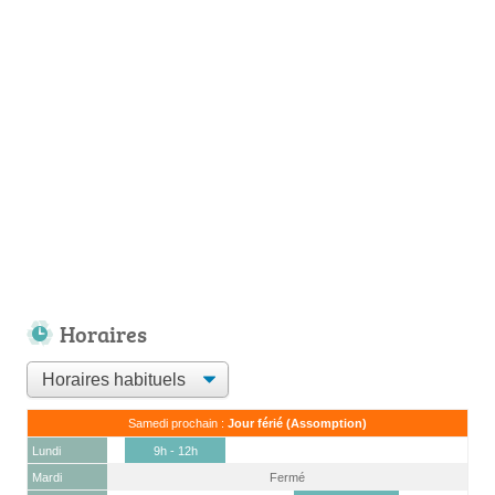
Horaires
Samedi prochain :
Jour férié (Assomption)
Lundi
9h - 12h
Mardi
Fermé