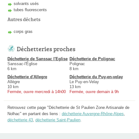
solvants usés
tubes fluorescents
Autres déchets
corps gras
Déchetteries proches
Déchetterie de Sanssac l'Eglise
Déchetterie de Polignac
Sanssac-l'Église
Polignac
6 km
8 km
Déchetterie d'Allegre
Déchetterie du Puy-en-velay
Allègre
Le Puy-en-Velay
10 km
13 km
Fermée, ouvre mercredi à 14h00
Fermée, ouvre demain à 9h
Retrouvez cette page "Déchetterie de St Paulien Zone Artisanale de
Nolhac" en partant des liens :
déchetterie Auvergne-Rhône-Alpes
,
déchetterie 43
,
déchetterie Saint-Paulien
.