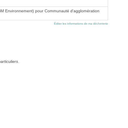
BM Environnement) pour Communauté d'agglomération
Éditer les informations de ma déchetterie
articuliers
.