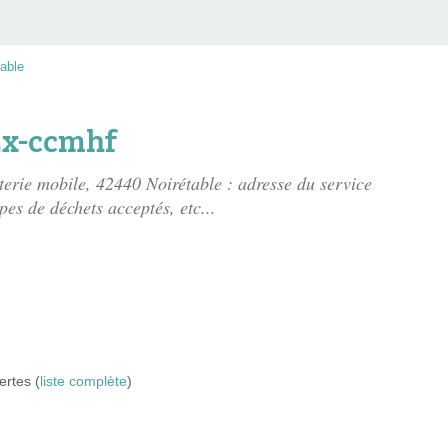
table
Ex-ccmhf
terie mobile
, 42440 Noirétable : adresse du service
pes de déchets acceptés, etc...
ertes (
liste complète
)