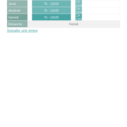
13h -
Jeudi
7h - 12h20
13h50
13h -
Vendredi
7h - 12h20
13h50
13h -
Samedi
7h - 12h20
13h50
Dimanche
Fermé
Signaler une erreur