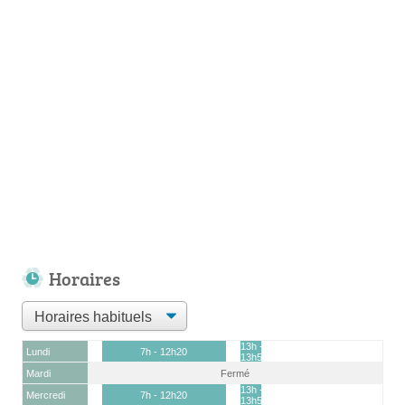
Horaires
13h -
Lundi
7h - 12h20
13h50
Mardi
Fermé
13h -
Mercredi
7h - 12h20
13h50