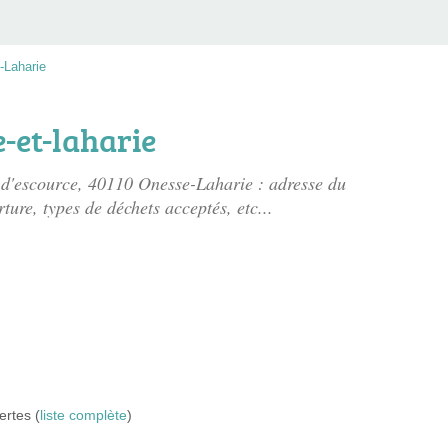
-Laharie
-et-laharie
 d'escource
, 40110 Onesse-Laharie : adresse du
rture, types de déchets acceptés, etc...
ertes (
liste complète
)