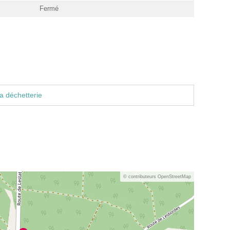
Fermé
a déchetterie
© contributeurs OpenStreetMap