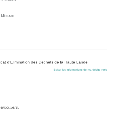
s Platanes
e Mimizan
at d'Elimination des Déchets de la Haute Lande
Éditer les informations de ma déchetterie
articuliers
.