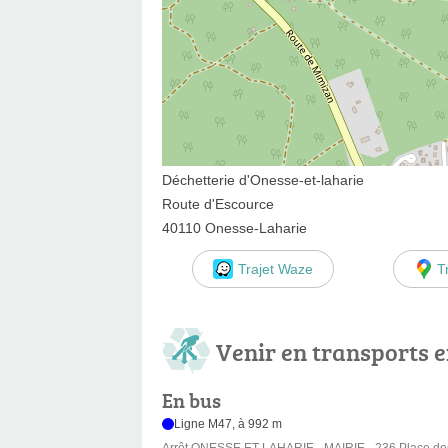
Déchetterie d'Onesse-et-laharie
Route d'Escource
40110 Onesse-Laharie
Trajet Waze
T
Venir en transports
En bus
Ligne M47, à 992 m