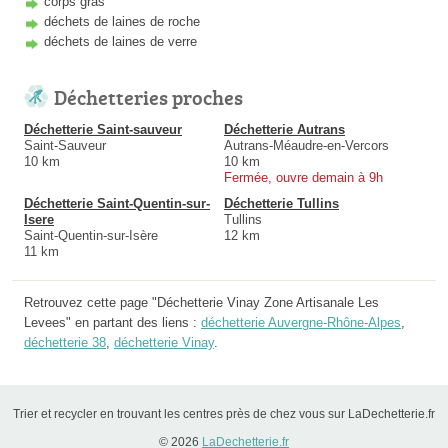
corps gras
déchets de laines de roche
déchets de laines de verre
Déchetteries proches
Déchetterie Saint-sauveur
Déchetterie Autrans
Saint-Sauveur
Autrans-Méaudre-en-Vercors
10 km
10 km
Fermée, ouvre demain à 9h
Déchetterie Saint-Quentin-sur-
Déchetterie Tullins
Isere
Tullins
Saint-Quentin-sur-Isère
12 km
11 km
Retrouvez cette page "Déchetterie Vinay Zone Artisanale Les
Levees" en partant des liens :
déchetterie Auvergne-Rhône-Alpes
,
déchetterie 38
,
déchetterie Vinay
.
Trier et recycler en trouvant les centres près de chez vous sur LaDechetterie.fr
© 2026
LaDechetterie.fr