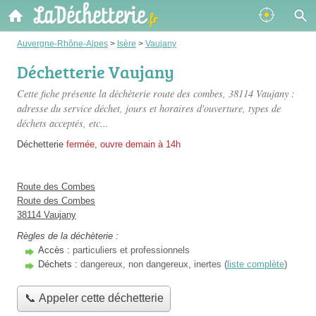
Auvergne-Rhône-Alpes
>
Isère
>
Vaujany
Déchetterie Vaujany
Cette fiche présente
la déchèterie route des combes
, 38114 Vaujany :
adresse du service déchet, jours et horaires d'ouverture, types de
déchets acceptés, etc...
Déchetterie
fermée, ouvre demain à 14h
Route des Combes
Route des Combes
38114 Vaujany
Règles de la déchèterie :
Accès :
particuliers et professionnels
Déchets :
dangereux, non dangereux, inertes (
liste complète
)
📞 Appeler cette déchetterie