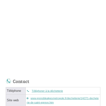
Contact
Téléphone
Téléphoner à la déchetterie
www.grenoblealpesmetropole.fr/dechetterie/14/271-dechete
Site web
rie-de-saint-egreve.htm