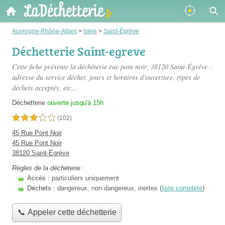
Auvergne-Rhône-Alpes
>
Isère
>
Saint-Égrève
Déchetterie Saint-egreve
Cette fiche présente
la déchèterie rue pont noir
, 38120 Saint-Égrève :
adresse du service déchet, jours et horaires d'ouverture, types de
déchets acceptés, etc...
Déchetterie
ouverte jusqu'à 15h
3,0 étoiles sur 5
(102)
45 Rue Pont Noir
45 Rue Pont Noir
38120 Saint-Égrève
Règles de la déchèterie :
Accès :
particuliers uniquement
Déchets :
dangereux, non dangereux, inertes (
liste complète
)
📞 Appeler cette déchetterie