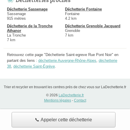
Déchetterie Sassenage
Déchetterie Fontaine
Sassenage
Fontaine
915 mètres
4.2 km
Déchetterie de la Tronche
Déchetterie Grenoble Jacquard
Athanor
Grenoble
La Tronche
7 km
7 km
Retrouvez cette page "Déchetterie Saint-egreve Rue Pont Noir" en
partant des liens :
déchetterie Auvergne-Rhône-Alpes
,
déchetterie
38
,
déchetterie Saint-Égrève
.
Trier et recycler en trouvant les centres près de chez vous sur LaDechetterie.fr
© 2026
LaDechetterie.fr
Mentions légales
-
Contact
📞 Appeler cette déchetterie