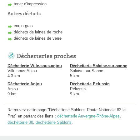
toner d'impression
Autres déchets
corps gras
déchets de laines de roche
déchets de laines de verre
Déchetteries proches
Déchetterie Ville-sous-anjou
Déchetterie Salaise-sur-sanne
Ville-sous-Anjou
Salaise-sur-Sanne
4.3 km
5 km
Déchetterie Anjou
Déchetterie Pelussin
Anjou
Pélussin
9 km
9 km
Retrouvez cette page "Déchetterie Sablons Route Nationale 82 la
Prat" en partant des liens :
déchetterie Auvergne-Rhône-Alpes
,
déchetterie 38
,
déchetterie Sablons
.