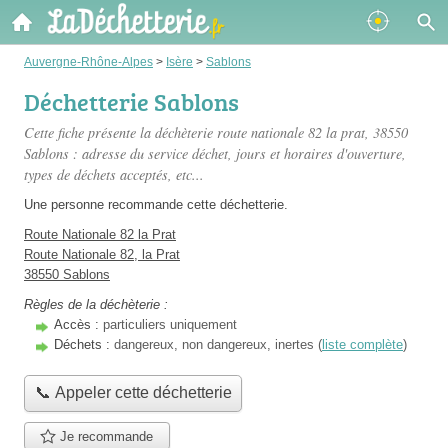
Auvergne-Rhône-Alpes
>
Isère
>
Sablons
Déchetterie Sablons
Cette fiche présente
la déchèterie route nationale 82 la prat
, 38550
Sablons : adresse du service déchet, jours et horaires d'ouverture,
types de déchets acceptés, etc...
Une personne
recommande
cette déchetterie.
Route Nationale 82 la Prat
Route Nationale 82, la Prat
38550 Sablons
Règles de la déchèterie :
Accès :
particuliers uniquement
Déchets :
dangereux, non dangereux, inertes (
liste complète
)
📞 Appeler cette déchetterie
Je recommande