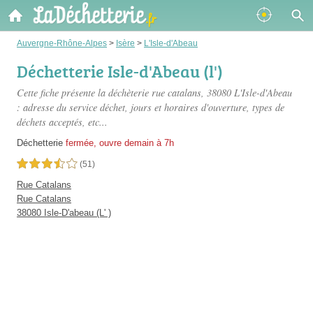
Auvergne-Rhône-Alpes
>
Isère
>
L'Isle-d'Abeau
Déchetterie Isle-d'Abeau (l')
Cette fiche présente
la déchèterie rue catalans
, 38080 L'Isle-d'Abeau
: adresse du service déchet, jours et horaires d'ouverture, types de
déchets acceptés, etc...
Déchetterie
fermée, ouvre demain à 7h
3,5 étoiles sur 5
(51)
Rue Catalans
Rue Catalans
38080 Isle-D'abeau (L' )