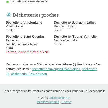
déchets de laines de verre
Déchetteries proches
Déchetterie Villefontaine
Déchetterie Bourgoin-Jallieu
Villefontaine
Bourgoin-Jallieu
4.6 km
5 km
Déchetterie Saint-Quentin-
Déchetterie Nivolas-Vermelle
Fallavier
Nivolas-Vermelle
Saint-Quentin-Fallavier
10 km
8 km
Fermée, ouvre mercredi à 7h00
Retrouvez cette page "Déchetterie Isle-d'Abeau (l') Rue Catalans" en
partant des liens :
déchetterie Auvergne-Rhône-Alpes
,
déchetterie
38
,
déchetterie L'Isle-d'Abeau
.
Trier et recycler en trouvant les centres près de chez vous sur LaDechetterie.fr
© 2026
LaDechetterie.fr
Mentions légales
-
Contact