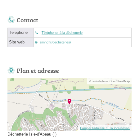
Contact
Téléphone
Téléphoner à la déchetterie
Site web
smnd.fr/decheteries/
Plan et adresse
© contributeurs OpenStreetMap
Corriger l’adresse ou la localisation
Déchetterie Isle-d'Abeau (l')