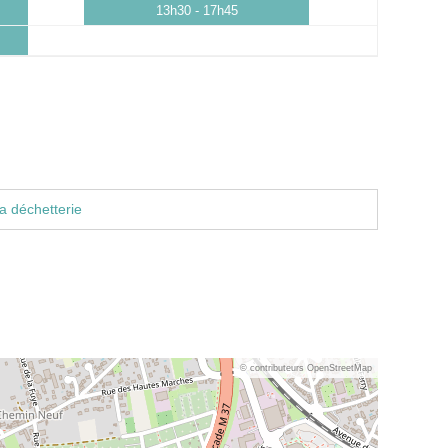
13h30 - 17h45
a déchetterie
© contributeurs OpenStreetMap