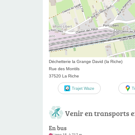
Déchetterie la Grange David (la Riche)
Rue des Montils
37520 La Riche
Trajet Waze
T
Venir en transports
En bus