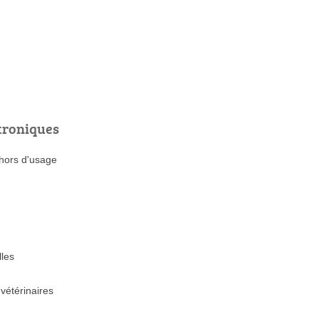
troniques
 hors d'usage
lles
vétérinaires