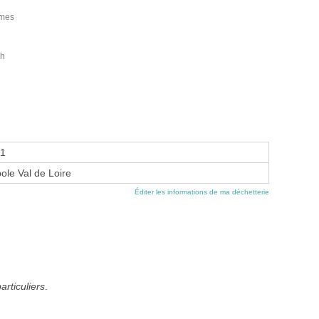
imes
ph
01
ole Val de Loire
Éditer les informations de ma déchetterie
articuliers
.