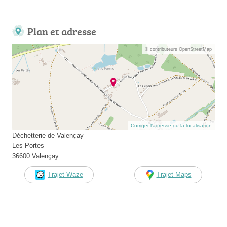
Plan et adresse
© contributeurs OpenStreetMap
Corriger l’adresse ou la localisation
Déchetterie de Valençay
Les Portes
36600 Valençay
Trajet Waze
Trajet Maps