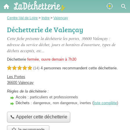
Centre-Val de Loire
>
Indre
>
Valençay
Déchetterie de Valençay
Cette fiche présente
la déchèterie les portes
, 36600 Valençay :
adresse du service déchet, jours et horaires d'ouverture, types de
déchets acceptés, etc...
Déchetterie
fermée, ouvre demain à 7h30
4 personnes
recommandent
cette déchetterie.
5,0 étoiles sur 5
(14)
Les Portes
36600 Valençay
Règles de la déchèterie :
Accès :
particuliers et professionnels
Déchets :
dangereux, non dangereux, inertes (
liste complète
)
📞 Appeler cette déchetterie
Je recommande