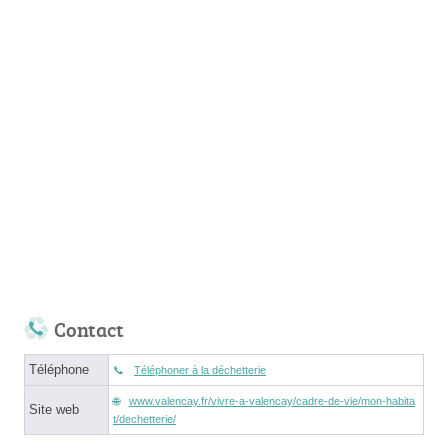
Contact
Téléphone
Téléphoner à la déchetterie
www.valencay.fr/vivre-a-valencay/cadre-de-vie/mon-habita
Site web
t/dechetterie/