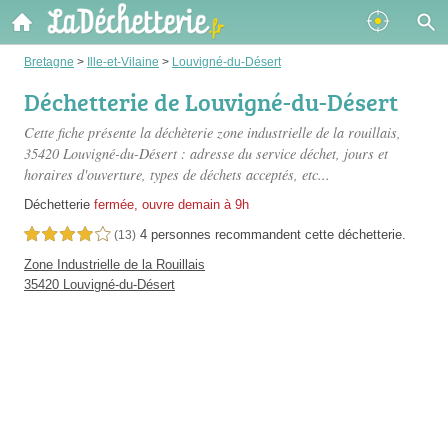
Bretagne
>
Ille-et-Vilaine
>
Louvigné-du-Désert
Déchetterie de Louvigné-du-Désert
Cette fiche présente
la déchèterie zone industrielle de la rouillais
,
35420 Louvigné-du-Désert : adresse du service déchet, jours et
horaires d'ouverture, types de déchets acceptés, etc...
Déchetterie
fermée, ouvre demain à 9h
4 personnes
recommandent
cette déchetterie.
4,0 étoiles sur 5
(13)
Zone Industrielle de la Rouillais
35420 Louvigné-du-Désert