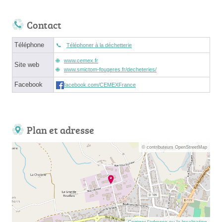
Contact
Téléphone
Téléphoner à la déchetterie
www.cemex.fr
Site web
www.smictom-fougeres.fr/decheteries/
Facebook
facebook.com/CEMEXFrance
Plan et adresse
© contributeurs OpenStreetMap
Corriger l’adresse ou la localisation