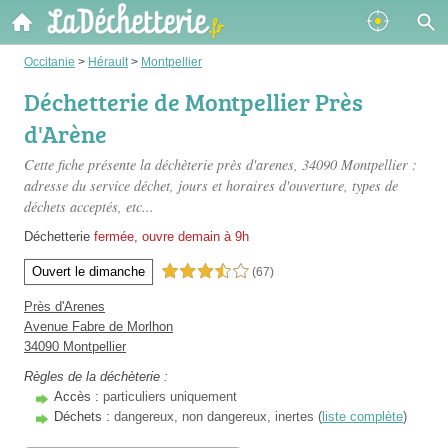
Occitanie
>
Hérault
>
Montpellier
Déchetterie de Montpellier Près
d'Arène
Cette fiche présente
la déchèterie près d'arenes
, 34090 Montpellier :
adresse du service déchet, jours et horaires d'ouverture, types de
déchets acceptés, etc...
Déchetterie
fermée, ouvre demain à 9h
Ouvert le dimanche
3,5 étoiles sur 5
(67)
Près d'Arenes
Avenue Fabre de Morlhon
34090 Montpellier
Règles de la déchèterie :
Accès :
particuliers uniquement
Déchets :
dangereux, non dangereux, inertes (
liste complète
)