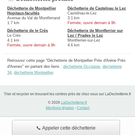
Déchetterie de Montpellier
Déchetterie de Castelnau le Lez
Hopitaux-facultés
Castelnau-le-Lez
Avenue du Val de Montferrand
3.1 km
1.7 km
Fermée, ouvre demain à 9h
Déchetterie de le Crès
Déchetterie de Montferrier sur
Le Crès
Lez / Prades le Lez
4.1 km
Montferrier-sur-Lez
Fermée, ouvre demain à 9h
4.6 km
Retrouvez cette page "Déchetterie de Montpellier Près d'Arène Près
d'Arenes" en partant des liens :
déchetterie Occitanie
,
déchetterie
34
,
déchetterie Montpellier
.
Trier et recycler en trouvant les centres près de chez vous sur LaDechetterie.fr
© 2026
LaDechetterie.fr
Mentions légales
-
Contact
📞 Appeler cette déchetterie