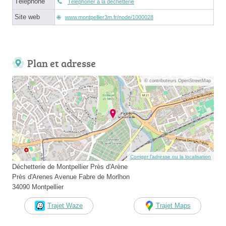
Téléphone
Téléphoner à la déchetterie
Site web
www.montpellier3m.fr/node/1000028
Plan et adresse
© contributeurs OpenStreetMap
Corriger l’adresse ou la localisation
Déchetterie de Montpellier Près d'Arène
Près d'Arenes Avenue Fabre de Morlhon
34090 Montpellier
Trajet Waze
Trajet Maps