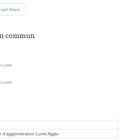
rajet Maps
 en commun
e Lunel
e Lunel
d'agglomération Lunel Agglo