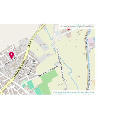
© contributeurs OpenStreetMap
Corriger l’adresse ou la localisation