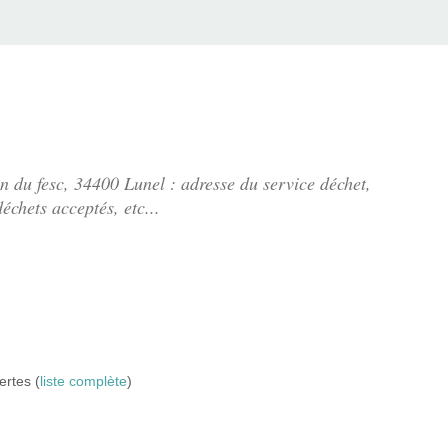
l
n du fesc
, 34400 Lunel : adresse du service déchet,
échets acceptés, etc...
ertes (
liste complète
)