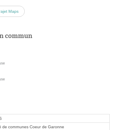
rajet Maps
 en commun
ouse
ouse
6
 de communes Coeur de Garonne