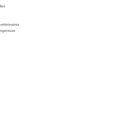
lles
vétérinaires
angereuse