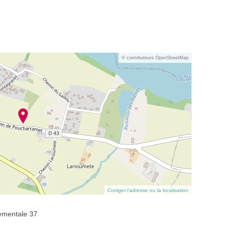
© contributeurs OpenStreetMap
Corriger l’adresse ou la localisation
ementale 37