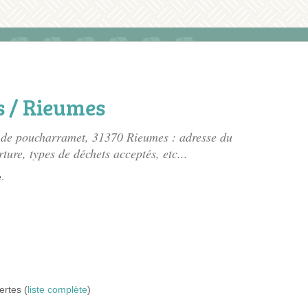
s / Rieumes
e de poucharramet
, 31370 Rieumes : adresse du
rture, types de déchets acceptés, etc...
.
ertes (
liste complète
)