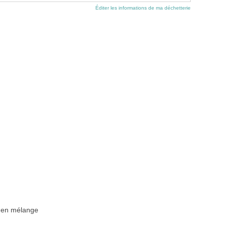
Éditer les informations de ma déchetterie
n en mélange