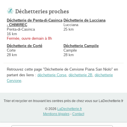
Déchetteries proches
Déchetterie de Penta-di-Casinca
Déchetterie de Lucciana
- CHIMIREC
Lucciana
Penta-di-Casinca
25 km
16 km
Fermée, ouvre demain à 8h
Déchetterie de Corté
Déchetterie Campile
Corte
Campile
28 km
28 km
Retrouvez cette page "Déchetterie de Cervione Piana San Niolo" en
partant des liens :
déchetterie Corse
,
déchetterie 2B
,
déchetterie
Cervione
.
Trier et recycler en trouvant les centres près de chez vous sur LaDechetterie.fr
© 2026
LaDechetterie.fr
Mentions légales
-
Contact