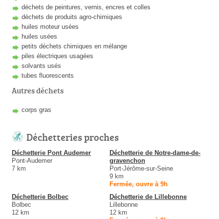
déchets de peintures, vernis, encres et colles
déchets de produits agro-chimiques
huiles moteur usées
huiles usées
petits déchets chimiques en mélange
piles électriques usagées
solvants usés
tubes fluorescents
Autres déchets
corps gras
Déchetteries proches
Déchetterie Pont Audemer
Déchetterie de Notre-dame-de-
Pont-Audemer
gravenchon
7 km
Port-Jérôme-sur-Seine
9 km
Fermée, ouvre à 9h
Déchetterie Bolbec
Déchetterie de Lillebonne
Bolbec
Lillebonne
12 km
12 km