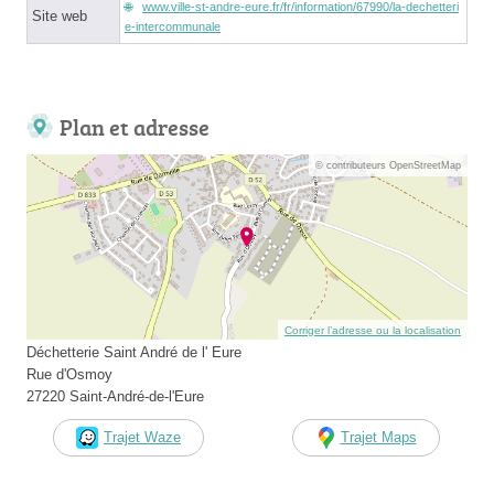
www.ville-st-andre-eure.fr/fr/information/67990/la-dechetteri
Site web
e-intercommunale
Plan et adresse
© contributeurs OpenStreetMap
Corriger l’adresse ou la localisation
Déchetterie Saint André de l' Eure
Rue d'Osmoy
27220 Saint-André-de-l'Eure
Trajet Waze
Trajet Maps