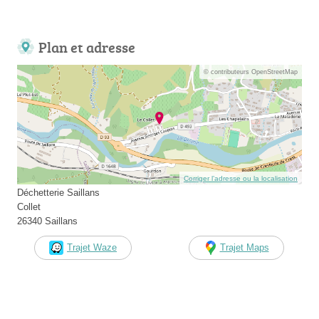
Plan et adresse
© contributeurs OpenStreetMap
Corriger l’adresse ou la localisation
Déchetterie Saillans
Collet
26340 Saillans
Trajet Waze
Trajet Maps