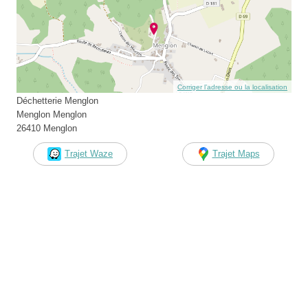
Corriger l’adresse ou la localisation
Déchetterie Menglon
Menglon Menglon
26410 Menglon
Trajet Waze
Trajet Maps