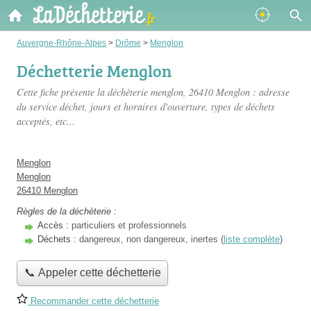
Auvergne-Rhône-Alpes
>
Drôme
>
Menglon
Déchetterie Menglon
Cette fiche présente
la déchèterie menglon
, 26410 Menglon : adresse
du service déchet, jours et horaires d'ouverture, types de déchets
acceptés, etc...
Menglon
Menglon
26410 Menglon
Règles de la déchèterie :
Accès :
particuliers et professionnels
Déchets :
dangereux, non dangereux, inertes (
liste complète
)
📞 Appeler cette déchetterie
Recommander cette déchetterie