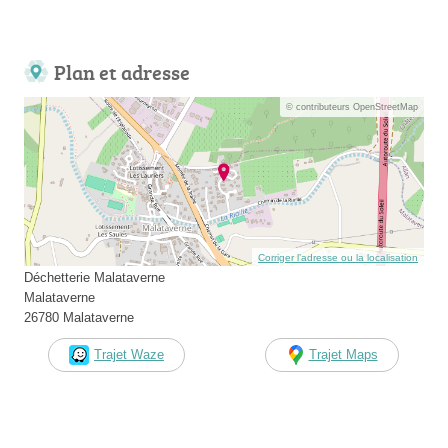
Plan et adresse
© contributeurs OpenStreetMap
Corriger l’adresse ou la localisation
Déchetterie Malataverne
Malataverne
26780 Malataverne
Trajet Waze
Trajet Maps