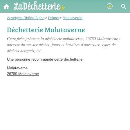
Auvergne-Rhône-Alpes
>
Drôme
>
Malataverne
Déchetterie Malataverne
Cette fiche présente
la déchèterie malataverne
, 26780 Malataverne :
adresse du service déchet, jours et horaires d'ouverture, types de
déchets acceptés, etc...
Une personne
recommande
cette déchetterie.
Malataverne
26780 Malataverne