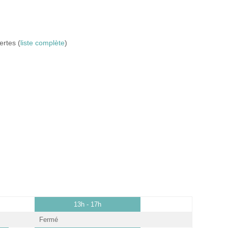
ertes (
liste complète
)
13h - 17h
Fermé