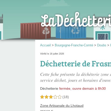
Accueil
>
Bourgogne-Franche-Comté
>
Doubs
>
Vérifié le 18 juillet 2026
Déchetterie de Fras
Cette fiche présente
la déchèterie zone 
service déchet, jours et horaires d'ouve
Déchetterie
fermée, ouvre demain à 8h30
(18)
3,0 étoiles sur 5
Zone Artisanale du Lhotaud