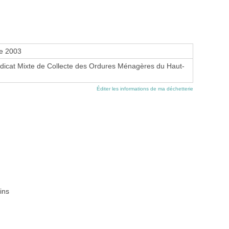
e 2003
cat Mixte de Collecte des Ordures Ménagères du Haut-
Éditer les informations de ma déchetterie
ins