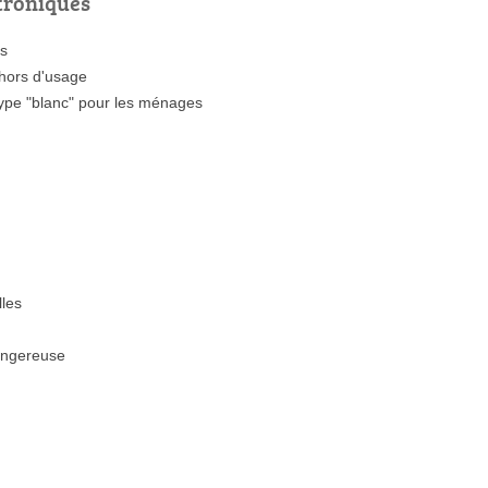
troniques
es
 hors d'usage
type "blanc" pour les ménages
lles
angereuse