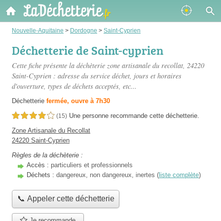
Nouvelle-Aquitaine
>
Dordogne
>
Saint-Cyprien
Déchetterie de Saint-cyprien
Cette fiche présente
la déchèterie zone artisanale du recollat
, 24220
Saint-Cyprien : adresse du service déchet, jours et horaires
d'ouverture, types de déchets acceptés, etc...
Déchetterie
fermée, ouvre à 7h30
Une personne
recommande
cette déchetterie.
4,0 étoiles sur 5
(15)
Zone Artisanale du Recollat
24220 Saint-Cyprien
Règles de la déchèterie :
Accès :
particuliers et professionnels
Déchets :
dangereux, non dangereux, inertes (
liste complète
)
📞 Appeler cette déchetterie
Je recommande