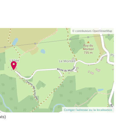
© contributeurs OpenStreetMap
Corriger l’adresse ou la localisation
ats)