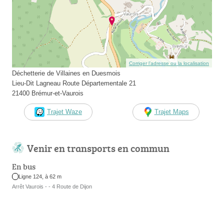
Corriger l’adresse ou la localisation
Déchetterie de Villaines en Duesmois
Lieu-Dit Lagneau Route Départementale 21
21400 Brémur-et-Vaurois
Trajet Waze
Trajet Maps
Venir en transports en commun
En bus
Ligne 124, à 62 m
Arrêt Vaurois - - 4 Route de Dijon