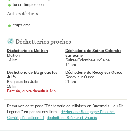
toner d'impression
Autres déchets
corps gras
Déchetteries proches
Déchetterie de Moitron
Déchetterie de Sainte Colombe
Moitron
sur Seine
14 km
Sainte-Colombe-sur-Seine
14 km
Déchetterie de Baigneux les
Déchetterie de Recey sur Ource
Juifs
Recey-sur-Ource
Baigneux-les-Juifs
21 km
15 km
Fermée, ouvre demain à 14h
Retrouvez cette page "Déchetterie de Villaines en Duesmois Lieu-Dit
Lagneau" en partant des liens :
déchetterie Bourgogne-Franche-
Comté
,
déchetterie 21
,
déchetterie Brémur-et-Vaurois
.