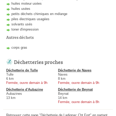
huiles moteur usées
huiles usées
petits déchets chimiques en mélange
piles électriques usagées
solvants usés
toner d'impression
Autres déchets
corps gras
Déchetteries proches
Déchetterie de Tulle
Déchetterie de Naves
Tulle
Naves
6 km
8 km
Fermée, ouvre demain à 9h
Fermée, ouvre demain à 9h
Déchetterie d'Aubazine
Déchetterie de Beynat
Aubazines
Beynat
13 km
14 km
Fermée, ouvre demain à 8h
Retrouvez cette page "Déchetterie de Ladignac Cht Fort" en partant