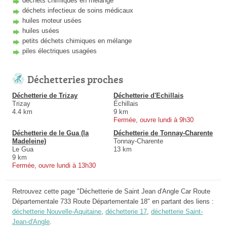
déchets chimiques en mélange
déchets infectieux de soins médicaux
huiles moteur usées
huiles usées
petits déchets chimiques en mélange
piles électriques usagées
Déchetteries proches
Déchetterie de Trizay
Déchetterie d'Echillais
Trizay
Échillais
4.4 km
9 km
Fermée, ouvre lundi à 9h30
Déchetterie de le Gua (la
Déchetterie de Tonnay-Charente
Madeleine)
Tonnay-Charente
Le Gua
13 km
9 km
Fermée, ouvre lundi à 13h30
Retrouvez cette page "Déchetterie de Saint Jean d'Angle Car Route
Départementale 733 Route Départementale 18" en partant des liens :
déchetterie Nouvelle-Aquitaine
,
déchetterie 17
,
déchetterie Saint-
Jean-d'Angle
.