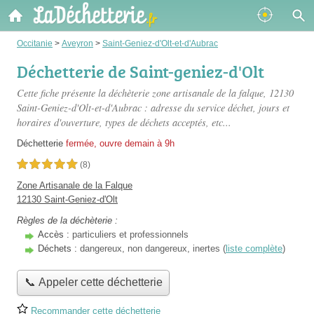
Occitanie
>
Aveyron
>
Saint-Geniez-d'Olt-et-d'Aubrac
Déchetterie de Saint-geniez-d'Olt
Cette fiche présente
la déchèterie zone artisanale de la falque
, 12130
Saint-Geniez-d'Olt-et-d'Aubrac : adresse du service déchet, jours et
horaires d'ouverture, types de déchets acceptés, etc...
Déchetterie
fermée, ouvre demain à 9h
5,0 étoiles sur 5
(8)
Zone Artisanale de la Falque
12130 Saint-Geniez-d'Olt
Règles de la déchèterie :
Accès :
particuliers et professionnels
Déchets :
dangereux, non dangereux, inertes (
liste complète
)
📞 Appeler cette déchetterie
Recommander cette déchetterie