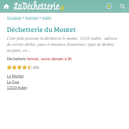
Occitanie
>
Aveyron
>
Aubin
Déchetterie du Montet
Cette fiche présente
la déchèterie le montet
, 12110 Aubin : adresse
du service déchet, jours et horaires d'ouverture, types de déchets
acceptés, etc...
Déchetterie
fermée, ouvre demain à 9h
4,5 étoiles sur 5
(39)
Le Montet
Le Gua
12110 Aubin