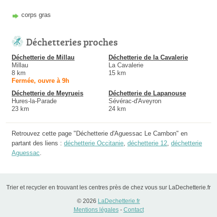
corps gras
Déchetteries proches
Déchetterie de Millau
Déchetterie de la Cavalerie
Millau
La Cavalerie
8 km
15 km
Fermée, ouvre à 9h
Déchetterie de Meyrueis
Déchetterie de Lapanouse
Hures-la-Parade
Sévérac-d'Aveyron
23 km
24 km
Retrouvez cette page "Déchetterie d'Aguessac Le Cambon" en
partant des liens :
déchetterie Occitanie
,
déchetterie 12
,
déchetterie
Aguessac
.
Trier et recycler en trouvant les centres près de chez vous sur LaDechetterie.fr
© 2026
LaDechetterie.fr
Mentions légales
-
Contact