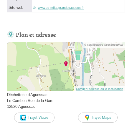
Site web
www.cc-millaugrandscausses.fr
Plan et adresse
© contributeurs OpenStreetMap
Corriger l’adresse ou la localisation
Déchetterie d'Aguessac
Le Cambon Rue de la Gare
12520 Aguessac
Trajet Waze
Trajet Maps