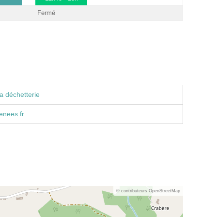
Fermé
a déchetterie
enees.fr
© contributeurs OpenStreetMap