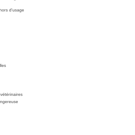
 hors d'usage
lles
vétérinaires
angereuse