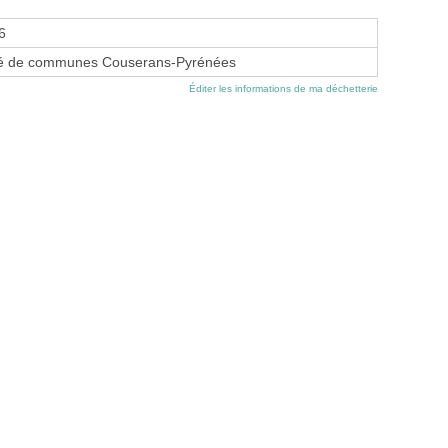
96
 de communes Couserans-Pyrénées
Éditer les informations de ma déchetterie