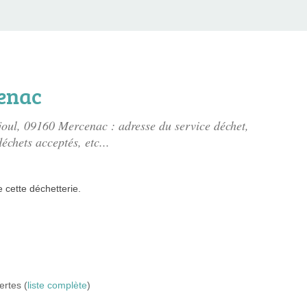
cenac
joul
, 09160 Mercenac : adresse du service déchet,
échets acceptés, etc...
e
cette déchetterie.
ertes (
liste complète
)