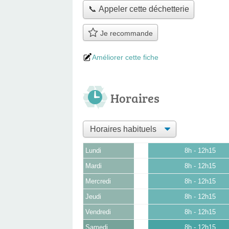
📞 Appeler cette déchetterie
Je recommande
Améliorer cette fiche
Horaires
Lundi
8h - 12h15
Mardi
8h - 12h15
Mercredi
8h - 12h15
Jeudi
8h - 12h15
Vendredi
8h - 12h15
Samedi
8h - 12h15