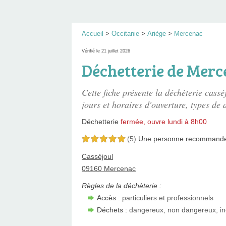
Accueil
>
Occitanie
>
Ariège
>
Mercenac
Vérifié le 21 juillet 2026
Déchetterie de Mer
Cette fiche présente
la déchèterie cassé
jours et horaires d'ouverture, types de d
Déchetterie
fermée, ouvre lundi à 8h00
(5)
Une personne
recommand
5,0 étoiles sur 5
Casséjoul
09160 Mercenac
Règles de la déchèterie :
Accès :
particuliers et professionnels
Déchets :
dangereux, non dangereux, in