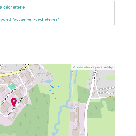
a déchetterie
ole.fr/accueil-en-decheteries/
© contributeurs OpenStreetMap