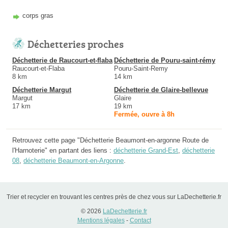
corps gras
Déchetteries proches
Déchetterie de Raucourt-et-flaba
Déchetterie de Pouru-saint-rémy
Raucourt-et-Flaba
Pouru-Saint-Remy
8 km
14 km
Déchetterie Margut
Déchetterie de Glaire-bellevue
Margut
Glaire
17 km
19 km
Fermée, ouvre à 8h
Retrouvez cette page "Déchetterie Beaumont-en-argonne Route de
l'Harnoterie" en partant des liens :
déchetterie Grand-Est
,
déchetterie
08
,
déchetterie Beaumont-en-Argonne
.
Trier et recycler en trouvant les centres près de chez vous sur LaDechetterie.fr
© 2026
LaDechetterie.fr
Mentions légales
-
Contact