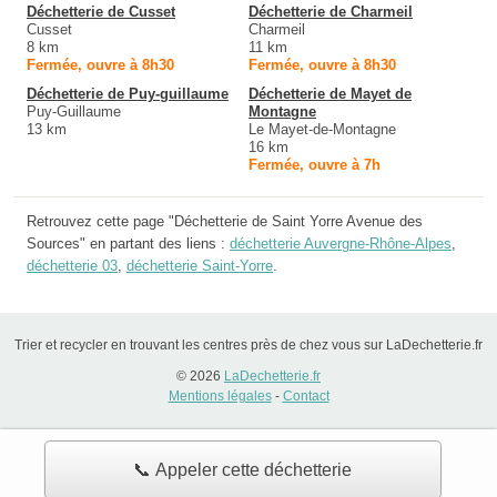
Déchetterie de Cusset
Déchetterie de Charmeil
Cusset
Charmeil
8 km
11 km
Fermée, ouvre à 8h30
Fermée, ouvre à 8h30
Déchetterie de Puy-guillaume
Déchetterie de Mayet de
Puy-Guillaume
Montagne
13 km
Le Mayet-de-Montagne
16 km
Fermée, ouvre à 7h
Retrouvez cette page "Déchetterie de Saint Yorre Avenue des
Sources" en partant des liens :
déchetterie Auvergne-Rhône-Alpes
,
déchetterie 03
,
déchetterie Saint-Yorre
.
Trier et recycler en trouvant les centres près de chez vous sur LaDechetterie.fr
© 2026
LaDechetterie.fr
Mentions légales
-
Contact
📞 Appeler cette déchetterie