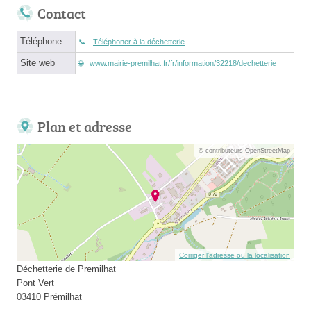
Contact
Téléphone
Téléphoner à la déchetterie
Site web
www.mairie-premilhat.fr/fr/information/32218/dechetterie
Plan et adresse
© contributeurs OpenStreetMap
Corriger l’adresse ou la localisation
Déchetterie de Premilhat
Pont Vert
03410 Prémilhat