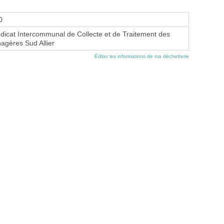
0
cat Intercommunal de Collecte et de Traitement des
gères Sud Allier
Éditer les informations de ma déchetterie