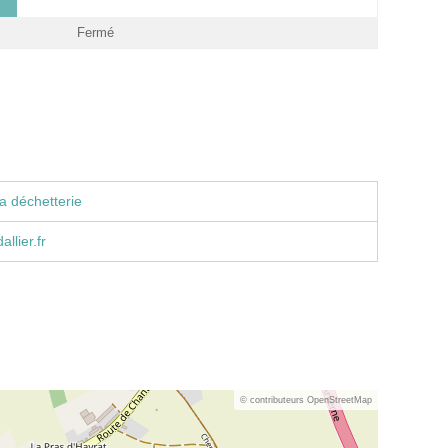
Fermé
a déchetterie
llier.fr
© contributeurs OpenStreetMap