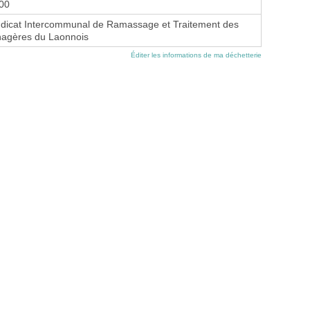
000
icat Intercommunal de Ramassage et Traitement des
agères du Laonnois
Éditer les informations de ma déchetterie