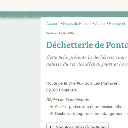
Accueil
>
Hauts-de-France
>
Aisne
>
Pontavert
Vérifié le 17 juillet 2026
Déchetterie de Pont
Cette fiche présente
la déchèterie route 
adresse du service déchet, jours et hora
Route de la Ville Aux Bois Les Pontavert
02160 Pontavert
Règles de la déchèterie :
Accès :
particuliers et professionnels
Déchets :
dangereux, non dangereux, in
📞 Appeler cette déchetterie