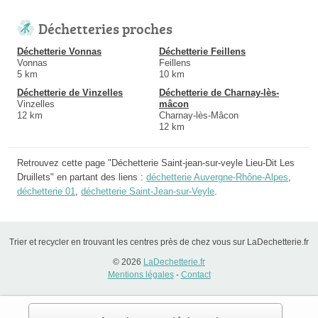
Déchetteries proches
Déchetterie Vonnas
Déchetterie Feillens
Vonnas
Feillens
5 km
10 km
Déchetterie de Vinzelles
Déchetterie de Charnay-lès-
Vinzelles
mâcon
12 km
Charnay-lès-Mâcon
12 km
Retrouvez cette page "Déchetterie Saint-jean-sur-veyle Lieu-Dit Les
Druillets" en partant des liens :
déchetterie Auvergne-Rhône-Alpes
,
déchetterie 01
,
déchetterie Saint-Jean-sur-Veyle
.
Trier et recycler en trouvant les centres près de chez vous sur LaDechetterie.fr
© 2026
LaDechetterie.fr
Mentions légales
-
Contact